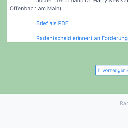
Jochen Teichmann Dr. Harry Neß Ka
Offenbach am Main)
Brief als PDF
Radentscheid erinnert an Forderun
Vorheriger 
Ra