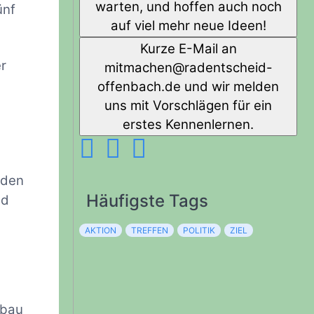
warten, und hoffen auch noch
ünf
auf viel mehr neue Ideen!
Kurze E-Mail an
r
diehcstnedar@nehcamtim
-
offenbach.de und wir melden
uns mit Vorschlägen für ein
erstes Kennenlernen.
 den
Häufigste Tags
nd
AKTION
TREFFEN
POLITIK
ZIEL
fbau