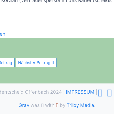
i Kotzian (Vertrauenspersonen des Radentscheids
gen
Beitrag
Nächster Beitrag
dentscheid Offenbach 2024 |
IMPRESSUM
|
Grav
was
with
by
Trilby Media
.