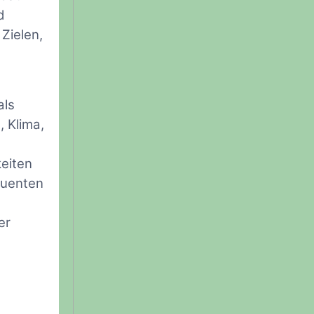
d
 Zielen,
als
, Klima,
eiten
quenten
er