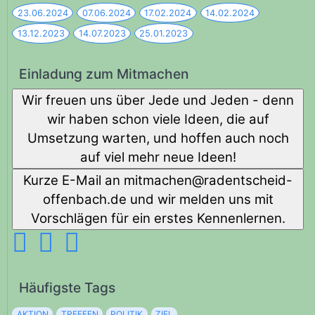
23.06.2024
07.06.2024
17.02.2024
14.02.2024
13.12.2023
14.07.2023
25.01.2023
Einladung zum Mitmachen
Wir freuen uns über Jede und Jeden - denn
wir haben schon viele Ideen, die auf
Umsetzung warten, und hoffen auch noch
auf viel mehr neue Ideen!
Kurze E-Mail an
diehcstnedar@nehcamtim
-
offenbach.de und wir melden uns mit
Vorschlägen für ein erstes Kennenlernen.
Häufigste Tags
AKTION
TREFFEN
POLITIK
ZIEL